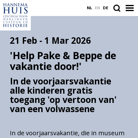
NL
EN
DE
21 Feb - 1 Mar 2026
ACTUEEL
'Help Pake & Beppe de
VASTE COLLECTIE
vakantie door!'
PLAN JE BEZOEK
In de voorjaarsvakantie
WORD VRIEND
alle kinderen gratis
toegang 'op vertoon van'
van een volwassene
Search
within
the
website
In de voorjaarsvakantie, die in museum