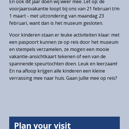
En ook dit jaar doen wij weer mee. Let op: de
Winkel
voorjaarsvakantie loopt bij ons van 21 februari t/m
1 maart - met uitzondering van maandag 23
februari, want dan is het museum gesloten.
Voor kinderen staan er leuke activiteiten klaar: met
Contact
een paspoort kunnen ze op reis door het museum
Over
en stempels verzamelen, ze mogen een mooie
het
vakantie-ansichtkaart tekenen of een van de
Hannemahuis
spannende speurtochten doen. Leuk en leerzaam!
Privacystatement
En na afloop krijgen alle kinderen een kleine
verrassing mee naar huis. Gaan jullie mee op reis?
Plan your visit