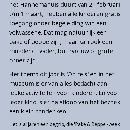
het Hannemahuis duurt van 21 februari
Admission
t/m 1 maart, hebben alle kinderen gratis
prices
toegang onder begeleiding van een
Opening
hours
volwassene. Dat mag natuurlijk een
pake of beppe zijn, maar kan ook een
Travelling
to
moeder of vader, buurvrouw of grote
Museum
broer zijn.
Het
Hannemahuis
Het thema dit jaar is 'Op reis' en in het
Accessibility
museum is er van alles bedacht aan
Groups
leuke activiteiten voor kinderen. En voor
ieder kind is er na afloop van het bezoek
een klein aandenken.
Gemeentearchief
Het is al jaren een begrip, die 'Pake & Beppe'-week.
Educatie