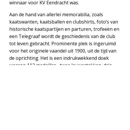
winnaar voor KV Eendracht was.
Aan de hand van allerlei memorabilia, zoals
kaatswanten, kaatsballen en clubshirts, foto’s van
historische kaatspartijen en parturen, trofeeën en
een Telegraaf wordt de geschiedenis van de club
tot leven gebracht. Prominente plek is ingeruimd
voor het originele vaandel uit 1900, uit de tijd van
de oprichting. Het is een indrukwekkend doek
waarop 112 medailles , twee lauwertakken, drie
lauwerkransen en een zilveren balletje aan een lint
prijken.
Een van de andere hoogtepunten is de broek van
Hotze Schuil (1924-2015), de legendarische
Harlinger kaatser die algemeen wordt beschouwd
als een van de beste en meest iconische kaatsers
aller tijden. Vanwege zijn indrukwekkende lengte
en dominantie op het veld droeg hij de bijnamen