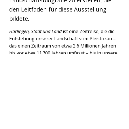
Landschaftsbiografie zu erstellen, die
den Leitfaden für diese Ausstellung
bildete.
Harlingen, Stadt und Land
ist eine Zeitreise, die die
Entstehung unserer Landschaft vom Pleistozän –
das einen Zeitraum von etwa 2,6 Millionen Jahren
bis vor etwa 11.700 Jahren umfasst – bis in unsere
Neuzeit zeigt. Wir erwecken die verlorene
Landschaft mit archäologischen Funden wie
Mammutzähnen, einzigartigen
Wertgegenständen, aber auch Pflanzenresten zum
Leben. Die erste Besiedlung erfolgte, als die
Menschen entdeckten, wie sie sich vor dem Wasser
schützen konnten. Neue Luftbilder und historische
Karten liefern neue Erkenntnisse. Wir heben auch
markante Persönlichkeiten aus Harlingen hervor,
die eine entscheidende Rolle bei der Entwicklung