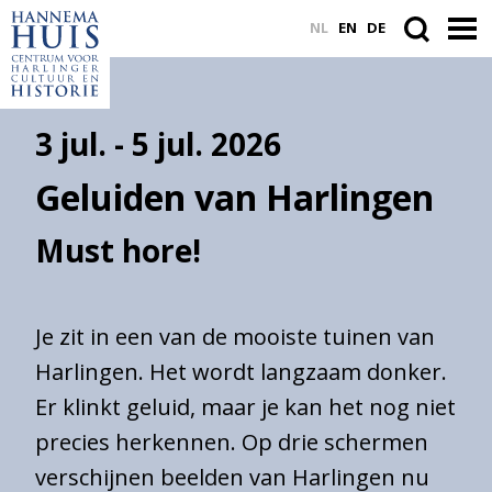
NL
EN
DE
3 jul. - 5 jul. 2026
ACTUEEL
Geluiden van Harlingen
VASTE COLLECTIE
PLAN JE BEZOEK
Must hore!
WORD VRIEND
Je zit in een van de mooiste tuinen van
Harlingen. Het wordt langzaam donker.
Zoek
Er klinkt geluid, maar je kan het nog niet
binnen
precies herkennen. Op drie schermen
de
website
verschijnen beelden van Harlingen nu