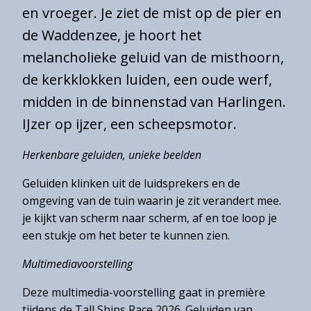
en vroeger. Je ziet de mist op de pier en
Toegangsprijzen
de Waddenzee, je hoort het
Openingstijden
melancholieke geluid van de misthoorn,
Bereikbaarheid
de kerkklokken luiden, een oude werf,
Toegankelijkheid
midden in de binnenstad van Harlingen.
Groepen
IJzer op ijzer, een scheepsmotor.
Herkenbare geluiden, unieke beelden
Gemeentearchief
Geluiden klinken uit de luidsprekers en de
omgeving van de tuin waarin je zit verandert mee.
Educatie
je kijkt van scherm naar scherm, af en toe loop je
Winkel
een stukje om het beter te kunnen zien.
Multimediavoorstelling
Deze multimedia-voorstelling gaat in première
Contact
tijdens de Tall Ships Race 2026. Geluiden van