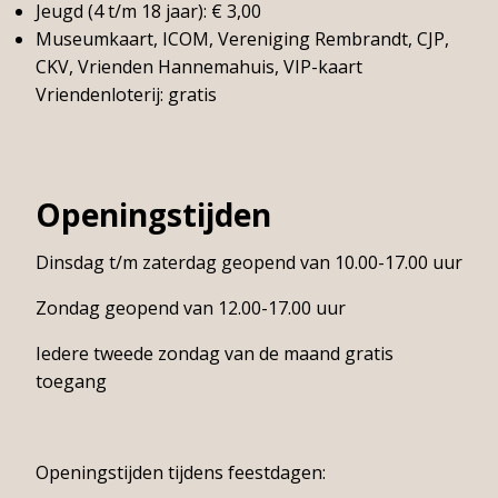
Jeugd (4 t/m 18 jaar): € 3,00
Toegangsprijzen
Museumkaart, ICOM, Vereniging Rembrandt, CJP,
CKV, Vrienden Hannemahuis, VIP-kaart
Openingstijden
Vriendenloterij: gratis
Bereikbaarheid
Toegankelijkheid
Groepen
Openingstijden
Dinsdag t/m zaterdag geopend van 10.00-17.00 uur
Gemeentearchief
Zondag geopend van 12.00-17.00 uur
Educatie
Iedere tweede zondag van de maand gratis
Winkel
toegang
Openingstijden tijdens feestdagen:
Contact