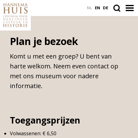
NL
EN
DE
Plan je bezoek
ACTUEEL
VASTE COLLECTIE
Komt u met een groep? U bent van
harte welkom. Neem even contact op
PLAN JE BEZOEK
met ons museum voor nadere
WORD VRIEND
informatie.
Zoek
binnen
Toegangsprijzen
de
website
Volwassenen: € 6,50