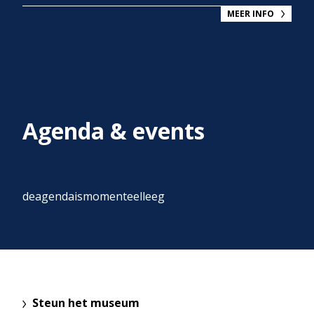
MEER INFO
Agenda & events
deagendaismomenteelleeg
Steun het museum