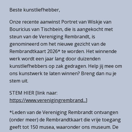
Toegangsprijzen
Beste kunstliefhebber,
Openingstijden
Onze recente aanwinst Portret van Wiskje van
Bereikbaarheid
Bouricius van Tischbein, die is aangekocht met
steun van de Vereniging Rembrandt, is
Toegankelijkheid
genomineerd om het nieuwe gezicht van de
Groepen
Rembrandtkaart 2026* te worden. Het winnende
werk wordt een jaar lang door duizenden
kunstliefhebbers op zak gedragen. Help jij mee om
ons kunstwerk te laten winnen? Breng dan nu je
Gemeentearchief
stem uit.
Educatie
STEM HIER [link naar:
Winkel
https://www.verenigingrembrand...
]
*Leden van de Vereniging Rembrandt ontvangen
(onder meer) de Rembrandtkaart die vrije toegang
Contact
geeft tot 150 musea, waaronder ons museum. De