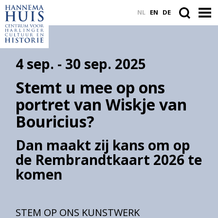
NL
EN
DE
4 sep. - 30 sep. 2025
ACTUEEL
Stemt u mee op ons
VASTE COLLECTIE
portret van Wiskje van
PLAN JE BEZOEK
Bouricius?
WORD VRIEND
Dan maakt zij kans om op
de Rembrandtkaart 2026 te
komen
Zoek
binnen
de
website
STEM OP ONS KUNSTWERK