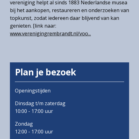
vereniging helpt al sinds 1883 Nederlandse musea
Over
bij het aankopen, restaureren en onderzoeken van
het
topkunst, zodat iedereen daar blijvend van kan
Hannemahuis
genieten. [link naar:
Privacystatement
www.verenigingrembrandt.nl/voo...
Plan je bezoek
Openingstijden
Dinsdag t/m zaterdag
10:00 - 17:00 uur
Zondag
12:00 - 17:00 uur