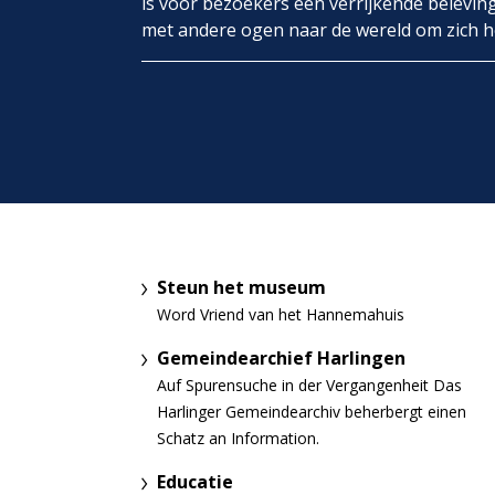
is voor bezoekers een verrijkende belevin
met andere ogen naar de wereld om zich h
Steun het museum
Word Vriend van het Hannemahuis
Gemeindearchief Harlingen
Auf Spurensuche in der Vergangenheit Das
Harlinger Gemeindearchiv beherbergt einen
Schatz an Information.
Educatie