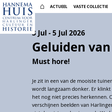
ACTUEEL
VASTE COLLECTIE
3 Jul - 5 Jul 2026
Suche
innerhalb
Geluiden van
der
Website
Must hore!
Eintrittspreise
Öffnungszeiten
Erreichbarkeit
Je zit in een van de mooiste tuine
Barrierefreiheit
wordt langzaam donker. Er klinkt 
het nog niet precies herkennen. 
Gruppen
verschijnen beelden van Harlingen