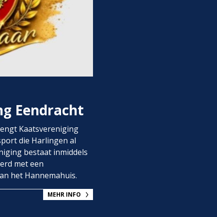
ng Eendracht
rengt Kaatsvereniging
ort die Harlingen al
niging bestaat inmiddels
ierd met een
 van het Hannemahuis.
MEHR INFO