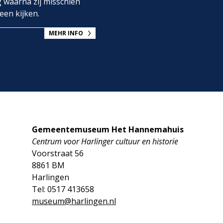
g waarna zij misschien
een kijken.
MEHR INFO
Gemeentemuseum Het Hannemahuis
Centrum voor Harlinger cultuur en historie
Voorstraat 56
8861 BM
Harlingen
Tel: 0517 413658
museum@harlingen.nl