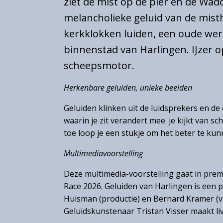
ziet de mist op de pier en de Wad
melancholieke geluid van de mist
Gemeentearchief
kerkklokken luiden, een oude wer
Educatie
binnenstad van Harlingen. IJzer op
Winkel
scheepsmotor.
Herkenbare geluiden, unieke beelden
Contact
Geluiden klinken uit de luidsprekers en de
Over
waarin je zit verandert mee. je kijkt van s
het
toe loop je een stukje om het beter te kun
Hannemahuis
Multimediavoorstelling
Privacystatement
Deze multimedia-voorstelling gaat in premi
Race 2026. Geluiden van Harlingen is een 
Huisman (productie) en Bernard Kramer (v
Geluidskunstenaar Tristan Visser maakt liv