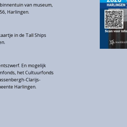
ke binnentuin van museum,
56, Harlingen.
aartje in de Tall Ships
en.
rentszwerf. En mogelijk
nfonds, het Cultuurfonds
assenbergh-Clarijs-
meente Harlingen.