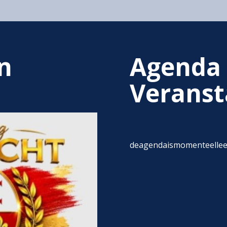
n
Agenda
Veranst
deagendaismomenteelle