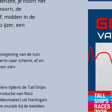
denzee, je hoort het
hoorn, de
f, midden in de
 ijzer, een
 omgeving van de tuin
cherm naar scherm, af en
nen zien.
ère tijdens de Tall Ships
productie van Nico
ideomaker) uit Harlingen.
e muziek bij de beelden.