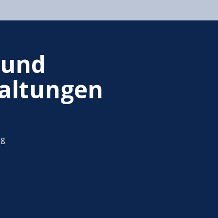
 und
altungen
eg