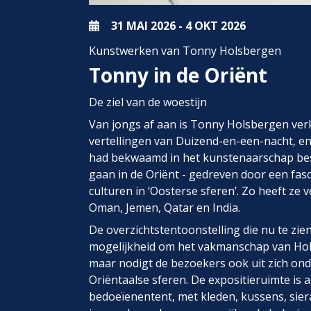
31 MAI
2026
-
4 OKT
2026
Kunstwerken van Tonny Holsbergen
Tonny in de Oriënt
De ziel van de woestijn
Van jongs af aan is Tonny Holsbergen ver
vertellingen van Duizend-en-een-nacht, en
had bekwaamd in het kunstenaarschap besl
gaan in de Oriënt - gedreven door een fas
culturen in ‘Oosterse sferen’. Zo heeft ze
Oman, Jemen, Qatar en India.
De overzichtstentoonstelling die nu te zien 
mogelijkheid om het vakmanschap van Ho
maar nodigt de bezoekers ook uit zich ond
Oriëntaalse sferen. De expositieruimte is
bedoeïenentent, met kleden, kussens, sie