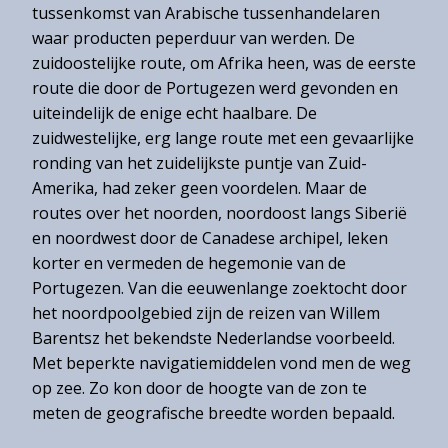
Over
tussenkomst van Arabische tussenhandelaren
het
waar producten peperduur van werden. De
Hannemahuis
zuidoostelijke route, om Afrika heen, was de eerste
route die door de Portugezen werd gevonden en
Privacystatement
uiteindelijk de enige echt haalbare. De
zuidwestelijke, erg lange route met een gevaarlijke
ronding van het zuidelijkste puntje van Zuid-
Amerika, had zeker geen voordelen. Maar de
routes over het noorden, noordoost langs Siberië
en noordwest door de Canadese archipel, leken
korter en vermeden de hegemonie van de
Portugezen. Van die eeuwenlange zoektocht door
het noordpoolgebied zijn de reizen van Willem
Barentsz het bekendste Nederlandse voorbeeld.
Met beperkte navigatiemiddelen vond men de weg
op zee. Zo kon door de hoogte van de zon te
meten de geografische breedte worden bepaald.