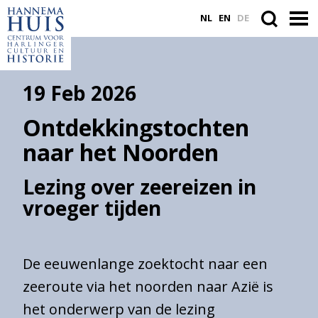
NL
EN
DE
19 Feb 2026
ACTUEEL
Ontdekkingstochten
VASTE COLLECTIE
naar het Noorden
PLAN JE BEZOEK
Lezing over zeereizen in
WORD VRIEND
vroeger tijden
Suche
De eeuwenlange zoektocht naar een
innerhalb
zeeroute via het noorden naar Azië is
der
Website
het onderwerp van de lezing