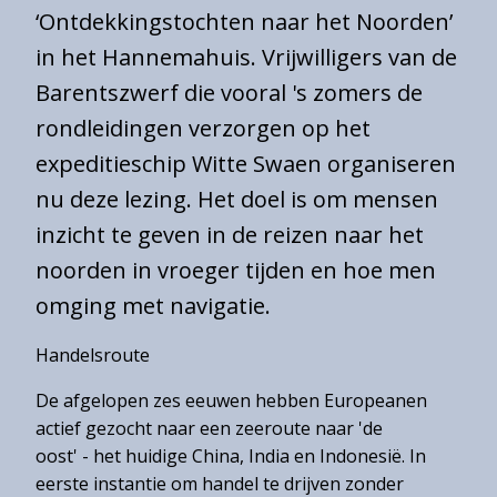
‘Ontdekkingstochten naar het Noorden’
Eintrittspreise
in het Hannemahuis. Vrijwilligers van de
Öffnungszeiten
Barentszwerf die vooral 's zomers de
Erreichbarkeit
rondleidingen verzorgen op het
Barrierefreiheit
expeditieschip Witte Swaen organiseren
Gruppen
nu deze lezing. Het doel is om mensen
inzicht te geven in de reizen naar het
noorden in vroeger tijden en hoe men
Gemeentearchief
omging met navigatie.
Educatie
Handelsroute
Winkel
De afgelopen zes eeuwen hebben Europeanen
actief gezocht naar een zeeroute naar 'de
oost' - het huidige China, India en Indonesië. In
Contact
eerste instantie om handel te drijven zonder