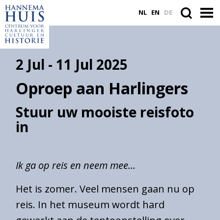
NL
EN
DE
2 Jul - 11 Jul 2025
ACTUEEL
Oproep aan Harlingers
VASTE COLLECTIE
PLAN JE BEZOEK
Stuur uw mooiste reisfoto
in
WORD VRIEND
Ik ga op reis en neem mee…
Suche
innerhalb
Het is zomer. Veel mensen gaan nu op
der
reis. In het museum wordt hard
Website