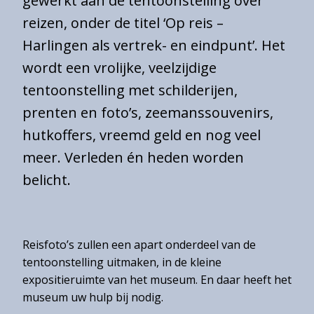
gewerkt aan de tentoonstelling over
Eintrittspreise
reizen, onder de titel ‘Op reis –
Öffnungszeiten
Harlingen als vertrek- en eindpunt’. Het
wordt een vrolijke, veelzijdige
Erreichbarkeit
tentoonstelling met schilderijen,
Barrierefreiheit
prenten en foto’s, zeemanssouvenirs,
Gruppen
hutkoffers, vreemd geld en nog veel
meer. Verleden én heden worden
belicht.
Gemeentearchief
Educatie
Winkel
Reisfoto’s zullen een apart onderdeel van de
tentoonstelling uitmaken, in de kleine
expositieruimte van het museum. En daar heeft het
museum uw hulp bij nodig.
Contact