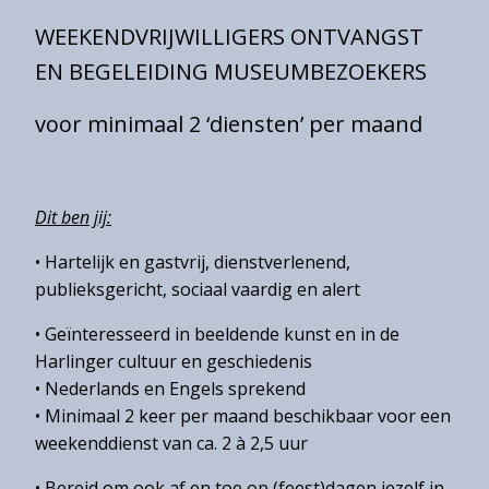
Eintrittspreise
WEEKENDVRIJWILLIGERS ONTVANGST
Öffnungszeiten
EN BEGELEIDING MUSEUMBEZOEKERS
Erreichbarkeit
voor minimaal 2 ‘diensten’ per maand
Barrierefreiheit
Gruppen
Dit ben jij:
• Hartelijk en gastvrij, dienstverlenend,
Gemeentearchief
publieksgericht, sociaal vaardig en alert
Educatie
• Geïnteresseerd in beeldende kunst en in de
Winkel
Harlinger cultuur en geschiedenis
• Nederlands en Engels sprekend
• Minimaal 2 keer per maand beschikbaar voor een
weekenddienst van ca. 2 à 2,5 uur
Contact
• Bereid om ook af en toe op (feest)dagen jezelf in