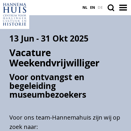
NL
EN
DE
13 Jun - 31 Okt 2025
ACTUEEL
Vacature
VASTE COLLECTIE
Weekendvrijwilliger
PLAN JE BEZOEK
Voor ontvangst en
WORD VRIEND
begeleiding
museumbezoekers
Suche
innerhalb
Voor ons team-Hannemahuis zijn wij op
der
Website
zoek naar: