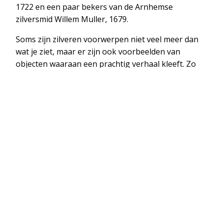
1722 en een paar bekers van de Arnhemse
zilversmid Willem Muller, 1679.
Soms zijn zilveren voorwerpen niet veel meer dan
wat je ziet, maar er zijn ook voorbeelden van
objecten waaraan een prachtig verhaal kleeft. Zo
wordt een door de Amsterdamse zilversmid
Thomas Boogaert in 1641 gemaakt trouwkistje
getoond met de portretten van het echtpaar die
het kistje bij hun huwelijksritueel gebruikten. Een
unieke combinatie, waarbij het stuk zilver letterlijk
een gezicht krijgt, of in dit geval zelfs twee. Ook
een zilveren lepel met daarin de afbeelding van
een arrenslee vertelt een eigen verhaal. In 1763
werd de lepel in Amsterdam door de toenmalige
bewoner van het Hannemahuis, Sjoert Hannema,
vanuit Harlingen over het ijs gehaald. De Zuiderzee
was in die strenge winter geheel dichtgevroren.