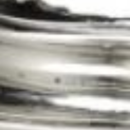
Over
het
Hannemahuis
Privacystatement