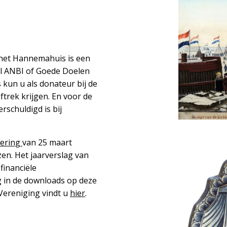
het Hannemahuis is een
el ANBI of Goede Doelen
kun u als donateur bij de
trek krijgen. En voor de
rschuldigd is bij
ering
van 25 maart
en. Het jaarverslag van
financiële
ug in de downloads op deze
Vereniging vindt u
hier
.