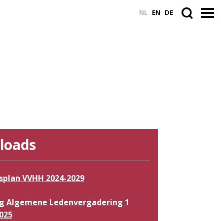
NL
EN
DE
loads
splan VVHH 2024-2029
ag Algemene Ledenvergadering 1
2025