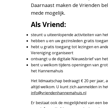
Daarnaast maken de Vrienden bela
Gemeentearchief
mede mogelijk.
Educatie
Als Vriend:
Winkel
steunt u uiteenlopende activiteiten van 
hebben u en uw gezinsleden gratis toega
hebt u gratis toegang tot lezingen en ander
Contact
Vereniging organiseert
Over
ontvangt u de digitale Nieuwsbrief van h
het
bent u welkom tijdens openingen van grot
Hannemahuis
het Hannemahuis
Privacystatement
Het lidmaatschap bedraagt € 20 per jaar, a
altijd welkom. U kunt zich aanmelden in h
info@vriendenhannemahuis.nl
Er bestaat ook de mogelijkheid van een be