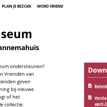
PLAN JE BEZOEK
WORD VRIEND
useum
Hannemahuis
useum ondersteunen?
Down
an Vrienden van
ienden geven
Beleid
ning bij nieuwe
gi of het
Versl
 collectie.
april 