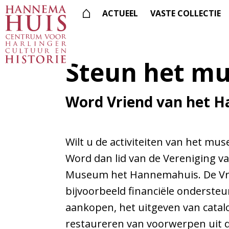
ACTUEEL
VASTE COLLECTIE
Steun het m
Zoek
binnen
de
Word Vriend van het 
website
Toegangsprijzen
Wilt u de activiteiten van het m
Openingstijden
Word dan lid van de Vereniging v
Bereikbaarheid
Museum het Hannemahuis. De Vr
Toegankelijkheid
bijvoorbeeld financiële ondersteu
Groepen
aankopen, het uitgeven van catalo
restaureren van voorwerpen uit de