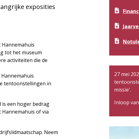
ngrijke exposities
Financ
Jaarve
Notule
het Hannemahuis
ng tot het museum
e activiteiten die de
27 mei 202
et Hannemahuis
tentoonste
e tentoonstellingen in
missie'.
Inloop van
l is een hoger bedrag
et Hannemahuis of via
drijfslidmaatschap. Neem