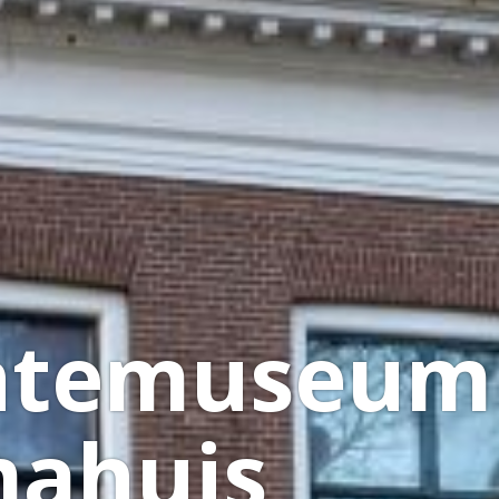
temuseum
ahuis