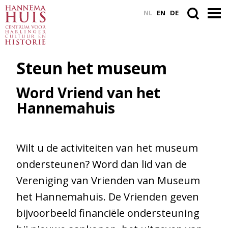
NL
EN
DE
Steun het museum
ACTUEEL
Word Vriend van het
VASTE COLLECTIE
Hannemahuis
PLAN JE BEZOEK
WORD VRIEND
Wilt u de activiteiten van het museum
ondersteunen? Word dan lid van de
Vereniging van Vrienden van Museum
Zoek
binnen
het Hannemahuis. De Vrienden geven
de
bijvoorbeeld financiële ondersteuning
website