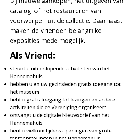
bij nieuwe aankopen, het uitgeven van
Toegangsprijzen
catalogi of het restaureren van
Openingstijden
voorwerpen uit de collectie. Daarnaast
Bereikbaarheid
maken de Vrienden belangrijke
exposities mede mogelijk.
Toegankelijkheid
Groepen
Als Vriend:
steunt u uiteenlopende activiteiten van het
Hannemahuis
Gemeentearchief
hebben u en uw gezinsleden gratis toegang tot
Educatie
het museum
hebt u gratis toegang tot lezingen en andere
Winkel
activiteiten die de Vereniging organiseert
ontvangt u de digitale Nieuwsbrief van het
Hannemahuis
bent u welkom tijdens openingen van grote
Contact
tentoonstellingen in het Hannemahuis