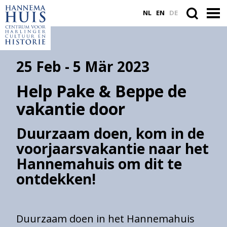
NL
EN
DE
25 Feb - 5 Mär 2023
ACTUEEL
Help Pake & Beppe de
VASTE COLLECTIE
vakantie door
PLAN JE BEZOEK
Duurzaam doen, kom in de
WORD VRIEND
voorjaarsvakantie naar het
Hannemahuis om dit te
ontdekken!
Suche
innerhalb
der
Website
Duurzaam doen in het Hannemahuis