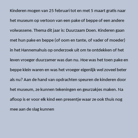
Eintrittspreise
Kinderen mogen van 25 februari tot en met 5 maart gratis naar
Öffnungszeiten
het museum op vertoon van een pake of beppe of een andere
Erreichbarkeit
volwassene. Thema dit jaar is: Duurzaam Doen. Kinderen gaan
Barrierefreiheit
met hun pake en beppe (of oom en tante, of vader of moeder)
Gruppen
in het Hannemahuis op onderzoek uit om te ontdekken of het
leven vroeger duurzamer was dan nu. Hoe was het toen pake en
beppe klein waren en was het vroeger eigenlijk wel zoveel beter
Gemeentearchief
als nu? Aan de hand van opdrachten speuren de kinderen door
Educatie
het museum, ze kunnen tekeningen en geurzakjes maken. Na
afloop is er voor elk kind een presentje waar ze ook thuis nog
Winkel
mee aan de slag kunnen
Contact