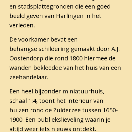
en stadsplattegronden die een goed
Eintrittspreise
beeld geven van Harlingen in het
Öffnungszeiten
verleden.
Erreichbarkeit
Barrierefreiheit
De voorkamer bevat een
Gruppen
behangselschildering gemaakt door A.J.
Oostendorp die rond 1800 hiermee de
wanden bekleedde van het huis van een
zeehandelaar.
Gemeentearchief
Educatie
Een heel bijzonder miniatuurhuis,
Winkel
schaal 1:4, toont het interieur van
huizen rond de Zuiderzee tussen 1650-
1900. Een publiekslieveling waarin je
Contact
altijd weer iets nieuws ontdekt.