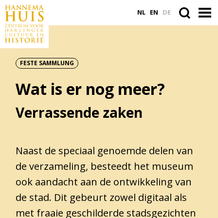
NL
EN
DE
FESTE SAMMLUNG
ACTUEEL
Wat is er nog meer?
VASTE COLLECTIE
PLAN JE BEZOEK
Verrassende zaken
WORD VRIEND
Naast de speciaal genoemde delen van
de verzameling, besteedt het museum
Suche
ook aandacht aan de ontwikkeling van
innerhalb
der
de stad. Dit gebeurt zowel digitaal als
Website
met fraaie geschilderde stadsgezichten